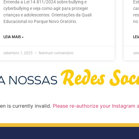
Entenda a Lei 14.811/2024 sobre bullying e
Es
cyberbullying e veja como agir para proteger
ca
crianças e adolescentes. Orientações da Quali
re
Educacional no Parque Novo Oratório.
no
LEIA MAIS »
LEI
setembro 1, 2025
Nenhum comentário
set
n is currently invalid.
Please re-authorize your Instagram 