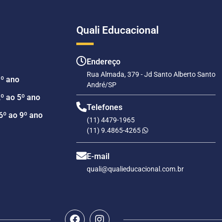
Quali Educacional
Endereço
Rua Almada, 379 - Jd Santo Alberto Santo
1º ano
André/SP
º ao 5º ano
Telefones
6º ao 9º ano
(11) 4479-1965
(11) 9.4865-4265
E-mail
quali@qualieducacional.com.br