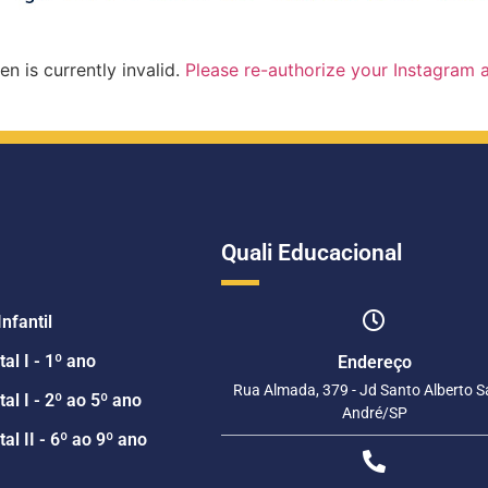
n is currently invalid.
Please re-authorize your Instagram 
Quali Educacional
nfantil
l I - 1º ano
Endereço
Rua Almada, 379 - Jd Santo Alberto S
l I - 2º ao 5º ano
André/SP
l II - 6º ao 9º ano