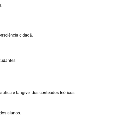
s.
onsciência cidadã.
tudantes.
tica e tangível dos conteúdos teóricos.
dos alunos.