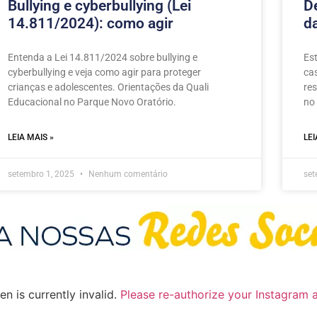
Bullying e cyberbullying (Lei
D
14.811/2024): como agir
d
Entenda a Lei 14.811/2024 sobre bullying e
Es
cyberbullying e veja como agir para proteger
ca
crianças e adolescentes. Orientações da Quali
re
Educacional no Parque Novo Oratório.
no
LEIA MAIS »
LEI
setembro 1, 2025
Nenhum comentário
set
n is currently invalid.
Please re-authorize your Instagram 