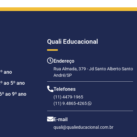
Quali Educacional
Endereço
Rua Almada, 379 - Jd Santo Alberto Santo
1º ano
André/SP
º ao 5º ano
Telefones
6º ao 9º ano
(11) 4479-1965
(11) 9.4865-4265
E-mail
quali@qualieducacional.com.br