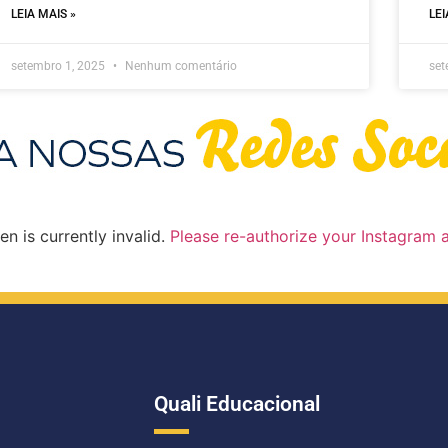
LEIA MAIS »
LEI
setembro 1, 2025
Nenhum comentário
set
n is currently invalid.
Please re-authorize your Instagram 
Quali Educacional