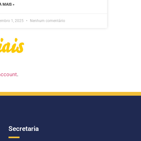
A MAIS »
embro 1, 2025
Nenhum comentário
account
.
Secretaria