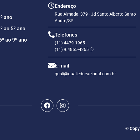
Endereço
Rua Almada, 379 - Jd Santo Alberto Santo
1º ano
André/SP
º ao 5º ano
Telefones
6º ao 9º ano
(11) 4479-1965
(11) 9.4865-4265
E-mail
quali@qualieducacional.com.br
© Copyr